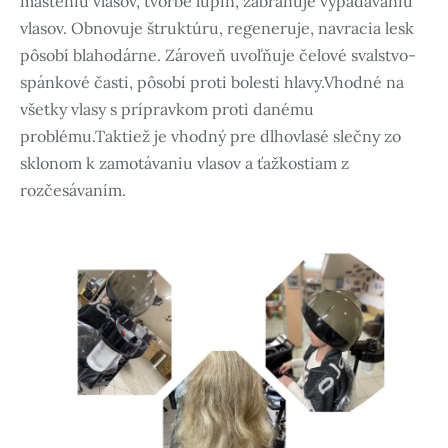
masteniu vlasov, tvorbe lupín, zabraňuje vypadávaniu
vlasov. Obnovuje štruktúru, regeneruje, navracia lesk
pôsobí blahodárne. Zároveň uvoľňuje čelové svalstvo-
spánkové časti, pôsobí proti bolesti hlavy.Vhodné na
všetky vlasy s prípravkom proti danému
problému.Taktiež je vhodný pre dlhovlasé slečny zo
sklonom k zamotávaniu vlasov a ťažkostiam z
rozčesávaním.