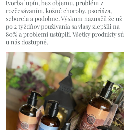
tvorba lupín, bez objemu, problém z
rozčesávaním, kožné choroby, psoriáza,
seborela a podobne. Výskum naznačil že už
po 2 týždňov používania sa vlasy zlepšili na
80% a problemi ustúpili. Všetky produkty sú
u nás dostupné.