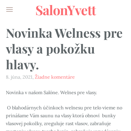
SalonYvett
Novinka Welness pre
vlasy a pokožku
hlavy.
8. júna, 2021,
Žiadne komentáre
Novinka v našom Salóne. Welnes pre vlasy.
O blahodárnych účinkoch welnesu pre telo vieme no
prinášame Vám saunu na vlasy ktorá obnoví bunky
vlasovej pokožky, zreguluje rast vlasov, zabraňuje