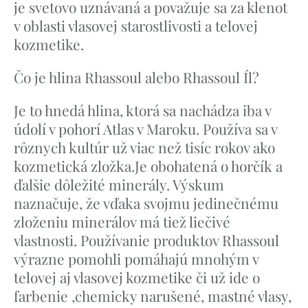
je svetovo uznávaná a považuje sa za klenot
v oblasti vlasovej starostlivosti a telovej
kozmetike.
Čo je hlina Rhassoul alebo Rhassoul Íl?
Je to hnedá hlina, ktorá sa nachádza iba v
údolí v pohorí Atlas v Maroku. Používa sa v
rôznych kultúr už viac než tisíc rokov ako
kozmetická zložka.Je obohatená o horčík a
ďalšie dôležité minerály. Výskum
naznačuje, že vďaka svojmu jedinečnému
zloženiu minerálov má tiež liečivé
vlastnosti. Používanie produktov Rhassoul
výrazne pomohli pomáhajú mnohým v
telovej aj vlasovej kozmetike či už ide o
farbenie ,chemicky narušené, mastné vlasy,