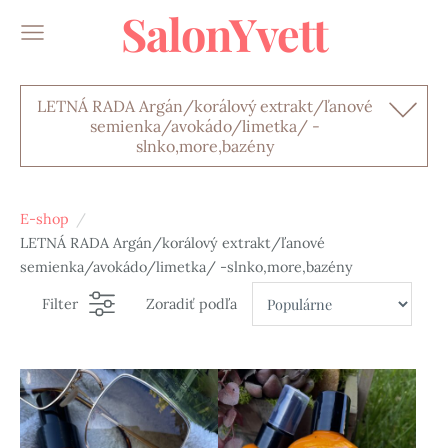
SalonYvett
LETNÁ RADA Argán/korálový extrakt/ľanové
semienka/avokádo/limetka/ -
slnko,more,bazény
E-shop
LETNÁ RADA Argán/korálový extrakt/ľanové
semienka/avokádo/limetka/ -slnko,more,bazény
Filter
Zoradiť podľa