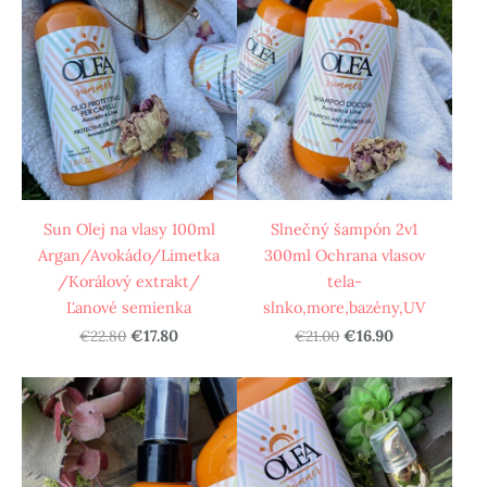
Sun Olej na vlasy 100ml
Slnečný šampón 2v1
Argan/Avokádo/Limetka
300ml Ochrana vlasov
/Korálový extrakt/
tela-
Ľanové semienka
slnko,more,bazény,UV
€22.80
€17.80
€21.00
€16.90