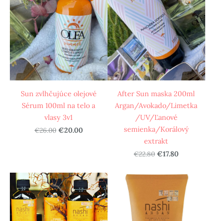
Sun zvlhčujúce olejové
After Sun maska 200ml
Sérum 100ml na telo a
Argan/Avokado/Limetka
vlasy 3v1
/UV/Ľanové
semienka/Korálový
€26.00
€20.00
extrakt
€22.80
€17.80