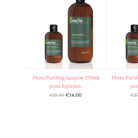
Phito Purifing šampón 250ml
Phito Puri
proti lupinám.
pro
€14.00
€19.00
€27