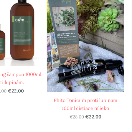
fing šampón 1000ml
ti lupinám.
€22.00
.00
Phito Tonicum proti lupinám
100ml čistiace mlieko
€22.00
€28.00