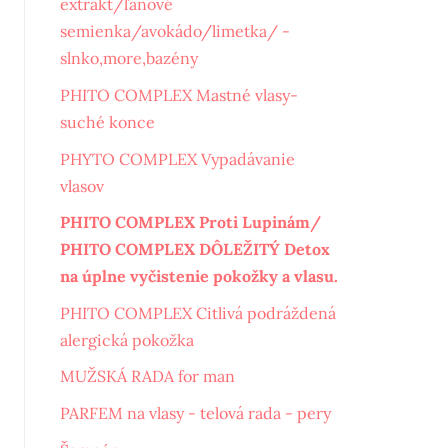
extrakt/ľanové
semienka/avokádo/limetka/ -
slnko,more,bazény
PHITO COMPLEX Mastné vlasy-
suché konce
PHYTO COMPLEX Vypadávanie
vlasov
PHITO COMPLEX Proti Lupinám/
PHITO COMPLEX DÔLEŽITÝ Detox
na úplne vyčistenie pokožky a vlasu.
PHITO COMPLEX Citlivá podráždená
alergická pokožka
MUŽSKÁ RADA for man
PARFEM na vlasy - telová rada - pery