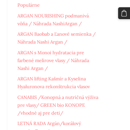
Populárne
ARGAN NOURISHING podmanivá
vôňa / Náhrada NashiArgan /
ARGAN Baobab a Ľanové semienka /
Náhrada Nashi Argan /
ARGAN s Monoi hydratacia pre
farbené melirove vlasy / Náhrada
Nashi Argan /
ARGAN lifting Kašmír a Kyselina
Hyaluronova rekonštrukcia vlasov
CANABIS /Konopná a nutričná výživa
pre vlasy/ GREEN bio KONOPE
/vhodné aj pre deti/
LETNÁ RADA Argán/korálový