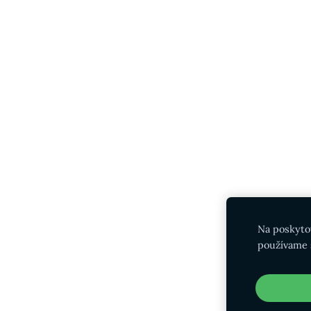
Na poskyto
používame 