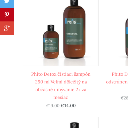
Phito Detox čistiaci šampón
Phito D
250 ml Veľmi dôležitý na
odstráneni
občasné umývanie 2x za
mesiac
€28
€14.00
€19.00