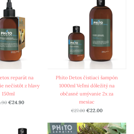
etox reparát na
Phito Detox čistiaci šampón
e nečistôt z hlavy
1000ml Veľmi dôležitý na
150ml
občasné umývanie 2x za
mesiac
€24.90
.90
€22.00
€27.00