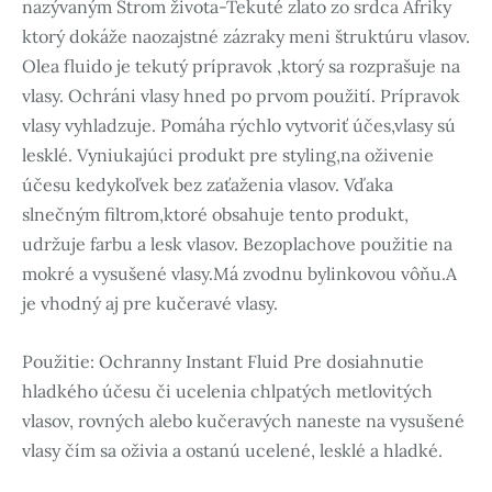
nazývaným Strom života-Tekuté zlato zo srdca Afriky
ktorý dokáže naozajstné zázraky meni štruktúru vlasov.
Olea fluido je tekutý prípravok ,ktorý sa rozprašuje na
vlasy. Ochráni vlasy hned po prvom použití. Prípravok
vlasy vyhladzuje. Pomáha rýchlo vytvoriť účes,vlasy sú
lesklé. Vyniukajúci produkt pre styling,na oživenie
účesu kedykoľvek bez zaťaženia vlasov. Vďaka
slnečným filtrom,ktoré obsahuje tento produkt,
udržuje farbu a lesk vlasov. Bezoplachove použitie na
mokré a vysušené vlasy.
Má zvodnu bylinkovou vôňu.A
je vhodný aj pre kučeravé vlasy.
Použitie: Ochranny Instant Fluid Pre dosiahnutie
hladkého účesu či ucelenia chlpatých metlovitých
vlasov, rovných alebo kučeravých naneste na vysušené
vlasy čím sa oživia a ostanú ucelené, lesklé a hladké.