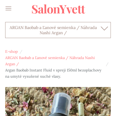
SalonYvett
ARGAN Baobab a Ľanové semienka / Náhrada
Nashi Argan /
E-shop
ARGAN Baobab a Ľanové semienka / Náhrada Nashi
Argan /
Argan Baobab Instant Fluid v spreji 150ml bezoplachovy
na umyté vysušené suché vlasy.