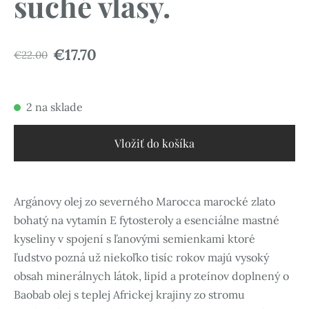
suché vlasy.
€17.70
€22.00
2 na sklade
Vložiť do košíka
Argánovy olej zo severného Marocca marocké zlato
bohatý na vytamín E fytosteroly a esenciálne mastné
kyseliny v spojení s ľanovými semienkami ktoré
ľudstvo pozná už niekoľko tisíc rokov majú vysoký
obsah minerálnych látok, lipíd a proteínov doplnený o
Baobab olej s teplej Africkej krajiny zo stromu