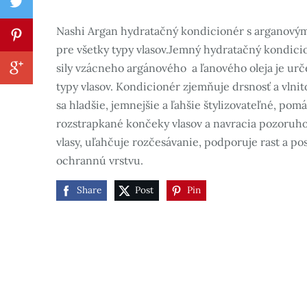
Nashi Argan hydratačný kondicionér s arganovým
pre všetky typy vlasov.Jemný hydratačný kondicio
sily vzácneho argánového a ľanového oleja je urč
typy vlasov. Kondicionér zjemňuje drsnosť a vlnito
sa hladšie, jemnejšie a ľahšie štylizovateľné, pom
rozstrapkané končeky vlasov a navracia pozoruho
vlasy, uľahčuje rozčesávanie, podporuje rast a po
ochrannú vrstvu.
Share
Post
Pin