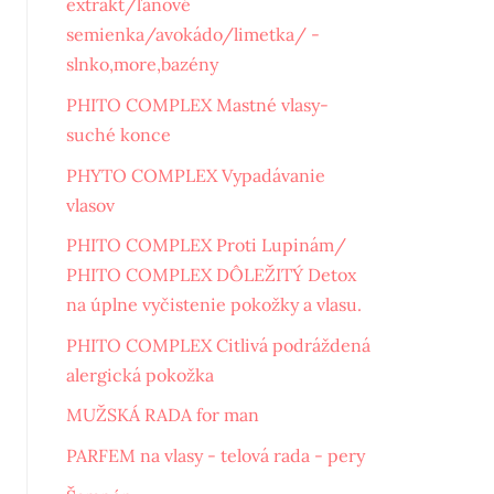
extrakt/ľanové
semienka/avokádo/limetka/ -
slnko,more,bazény
PHITO COMPLEX Mastné vlasy-
suché konce
PHYTO COMPLEX Vypadávanie
vlasov
PHITO COMPLEX Proti Lupinám/
PHITO COMPLEX DÔLEŽITÝ Detox
na úplne vyčistenie pokožky a vlasu.
PHITO COMPLEX Citlivá podráždená
alergická pokožka
MUŽSKÁ RADA for man
PARFEM na vlasy - telová rada - pery