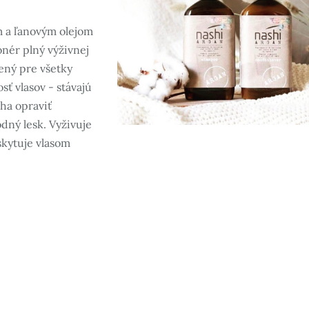
 a ľanovým olejom
nér plný výživnej
ený pre všetky
sť vlasov - stávajú
áha opraviť
dný lesk. Vyživuje
skytuje vlasom