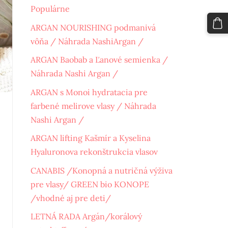
Populárne
ARGAN NOURISHING podmanivá
vôňa / Náhrada NashiArgan /
ARGAN Baobab a Ľanové semienka /
Náhrada Nashi Argan /
ARGAN s Monoi hydratacia pre
farbené melirove vlasy / Náhrada
Nashi Argan /
ARGAN lifting Kašmír a Kyselina
Hyaluronova rekonštrukcia vlasov
CANABIS /Konopná a nutričná výživa
pre vlasy/ GREEN bio KONOPE
/vhodné aj pre deti/
LETNÁ RADA Argán/korálový