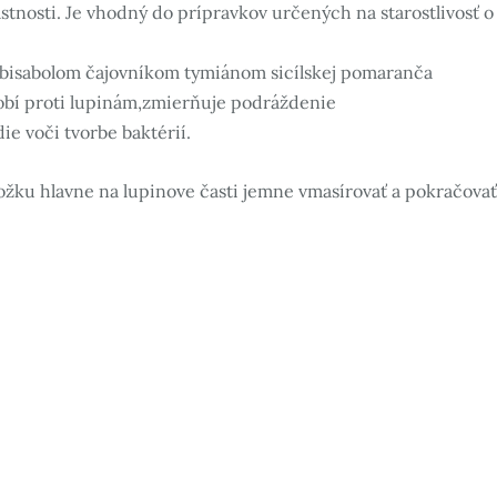
stnosti. Je vhodný do prípravkov určených na starostlivosť o
m bisabolom čajovníkom tymiánom sicílskej pomaranča
sobí proti lupinám,zmierňuje podráždenie
e voči tvorbe baktérií.
ožku hlavne na lupinove časti jemne vmasírovať a pokračovať