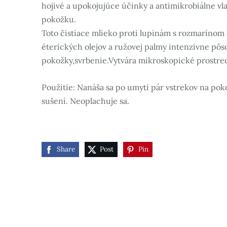
hojivé a upokojujúce účinky a antimikrobiálne vla
pokožku.
Toto čistiace mlieko proti lupinám s rozmaríno
éterických olejov a ružovej palmy intenzívne pô
pokožky,svrbenie.Vytvára mikroskopické prostredi
Použitie: Nanáša sa po umytí pár vstrekov na pok
sušení. Neoplachuje sa.
Share
Post
Pin