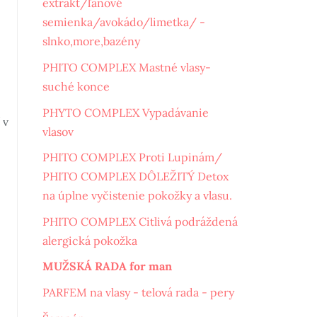
extrakt/ľanové
semienka/avokádo/limetka/ -
slnko,more,bazény
PHITO COMPLEX Mastné vlasy-
suché konce
PHYTO COMPLEX Vypadávanie
 v
vlasov
PHITO COMPLEX Proti Lupinám/
PHITO COMPLEX DÔLEŽITÝ Detox
na úplne vyčistenie pokožky a vlasu.
PHITO COMPLEX Citlivá podráždená
alergická pokožka
MUŽSKÁ RADA for man
PARFEM na vlasy - telová rada - pery