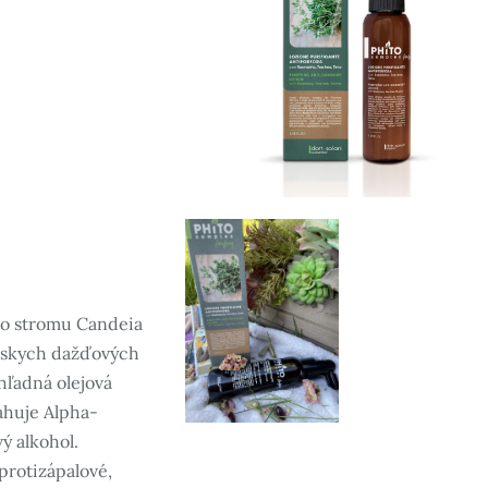
 zo stromu Candeia
ílskych dažďových
hľadná olejová
ahuje Alpha-
ý alkohol.
protizápalové,