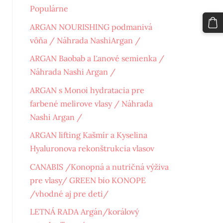
Populárne
ARGAN NOURISHING podmanivá
vôňa / Náhrada NashiArgan /
ARGAN Baobab a Ľanové semienka /
Náhrada Nashi Argan /
ARGAN s Monoi hydratacia pre
farbené melirove vlasy / Náhrada
Nashi Argan /
ARGAN lifting Kašmír a Kyselina
Hyaluronova rekonštrukcia vlasov
CANABIS /Konopná a nutričná výživa
pre vlasy/ GREEN bio KONOPE
/vhodné aj pre deti/
LETNÁ RADA Argán/korálový