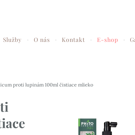
Služby
O nás
Kontakt
E-shop
G
icum proti lupinám 100ml čistiace mlieko
ti
tiace