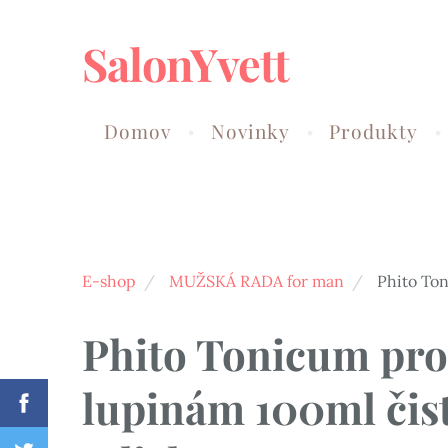
SalonYvett
Domov
Novinky
Produkty
E-shop
MUŽSKÁ RADA for man
Phito Ton
Phito Tonicum pro
lupinám 100ml čis