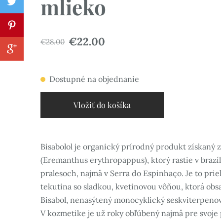
mlieko
€22.00
€28.00
Dostupné na objednanie
Vložiť do košíka
Bisabolol je organický prírodný produkt získaný
(Eremanthus erythropappus), ktorý rastie v braz
pralesoch, najmä v Serra do Espinhaço. Je to prie
tekutina so sladkou, kvetinovou vôňou, ktorá obs
Bisabol, nenasýtený monocyklický seskviterpenov
V kozmetike je už roky obľúbený najmä pre svoje 