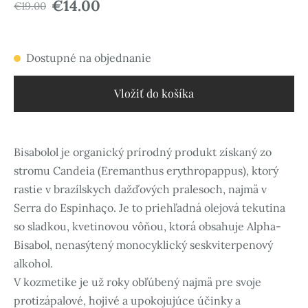
€14.00
€19.00
Dostupné na objednanie
Vložiť do košíka
Bisabolol je organický prírodný produkt získaný zo
stromu Candeia (Eremanthus erythropappus), ktorý
rastie v brazílskych dažďových pralesoch, najmä v
Serra do Espinhaço. Je to priehľadná olejová tekutina
so sladkou, kvetinovou vôňou, ktorá obsahuje Alpha-
Bisabol, nenasýtený monocyklický seskviterpenový
alkohol.
V kozmetike je už roky obľúbený najmä pre svoje
protizápalové, hojivé a upokojujúce účinky a