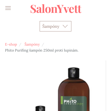
SalonYvett
Šampóny
E-shop
Šampóny
Phito Purifing šampón 250ml proti lupinám.