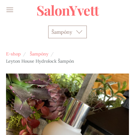
SalonYvett
Šampóny
E-shop
Šampóny
Leyton House Hydrolock Šampón